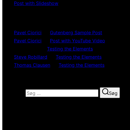
Post with Slideshow
Recent Comments
Pavel Ciorici
på
Gutenberg Sample Post
Pavel Ciorici
på
Post with YouTube Video
João Ruivo
på
Testing the Elements
Steve Robillard
på
Testing the Elements
Thomas Clausen
på
Testing the Elements
Search
Søg efter:
Søg
About us
Suspendisse potenti. Nunc ipsum felis, ullamcorper id susc
turpis egestas. Maecenas condimentum rutrum nisl, at fer