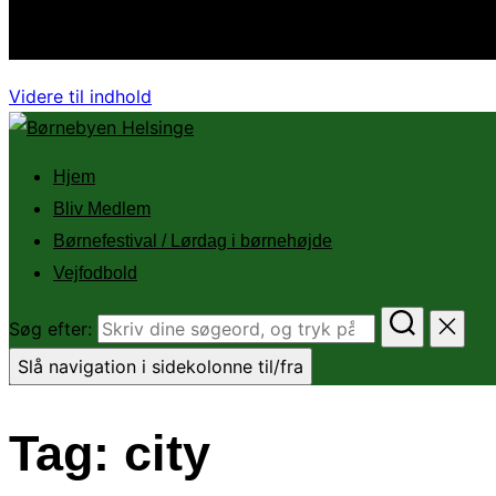
Follow us
Videre til indhold
Hjem
Bliv Medlem
Børnefestival / Lørdag i børnehøjde
Vejfodbold
Søg efter:
Slå navigation i sidekolonne til/fra
Tag:
city