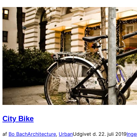
City Bike
af
Bo Bach
Architecture
,
Urban
Udgivet d.
22. juli 2019
Ing