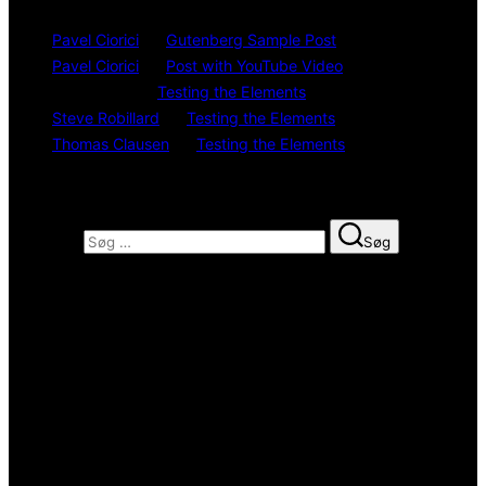
Pavel Ciorici
på
Gutenberg Sample Post
Pavel Ciorici
på
Post with YouTube Video
João Ruivo
på
Testing the Elements
Steve Robillard
på
Testing the Elements
Thomas Clausen
på
Testing the Elements
Search
Søg efter:
Søg
About us
Suspendisse potenti. Nunc ipsum felis, ullamcorper id suscipit
vitae, pellentesque eget lectus. Pellentesque habitant morbi
tristique senectus et netus et malesuada fames ac turpis egestas.
Maecenas condimentum rutrum nisl, at fermentum turpis
vulputate quis
Follow us