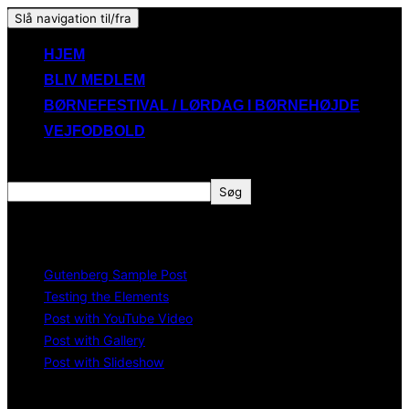
Slå navigation til/fra
HJEM
BLIV MEDLEM
BØRNEFESTIVAL / LØRDAG I BØRNEHØJDE
VEJFODBOLD
Søg
Søg
Recent Posts
Gutenberg Sample Post
Testing the Elements
Post with YouTube Video
Post with Gallery
Post with Slideshow
Recent Comments